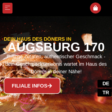
DEIN HAUS DES DÖNERS IN
AUGSBURG 170
Frische Zutaten, authentischer Geschmack -
dein Geschmackserlebnis wartet im Haus des
Döners in deiner Nähe!
FILIALE INFOS