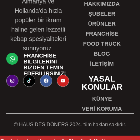
Almanya ve
HAKKIMIZDA
Hollanda'da hızla
ŞUBELER
popüler bir ikram
ÜRÜNLER
haline gelen lezzetli
FRANCHISE
kebap spesiyaliteleri
FOOD TRUCK
sunuyoruz.
BLOG
FRANCHISE
BILGILERINI
İLETIŞIM
BIZDEN TEMIN
EDEBILIRSINIZ!
YASAL
KONULAR
KÜNYE
VERI KORUMA
© HAUS DES DÖNERS 2024. tüm hakları saklıdır.