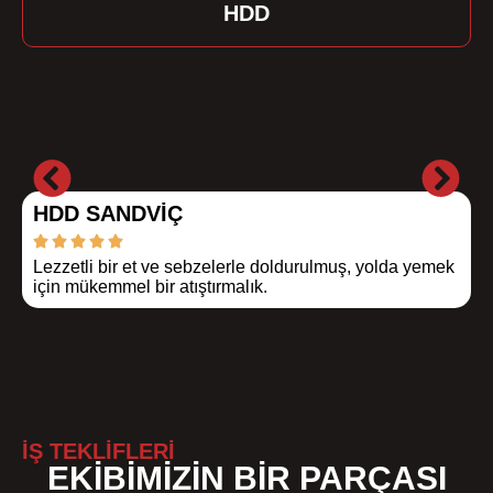
HDD
HDD SANDVIÇ
Lezzetli bir et ve sebzelerle doldurulmuş, yolda yemek
D
için mükemmel bir atıştırmalık.
e
İŞ TEKLİFLERİ
EKIBIMIZIN BIR PARÇASI