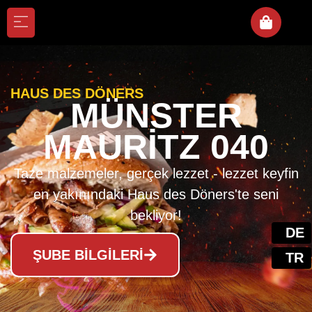
HAUS DES DÖNERS
MÜNSTER
MAURITZ 040
Taze malzemeler, gerçek lezzet - lezzet keyfin
en yakınındaki Haus des Döners'te seni
bekliyor!
ŞUBE BILGILERI