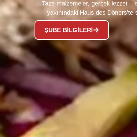
Taze malzemeler, gerçek lezzet - l
yakınındaki Haus des Döners'te s
ŞUBE BILGILERI