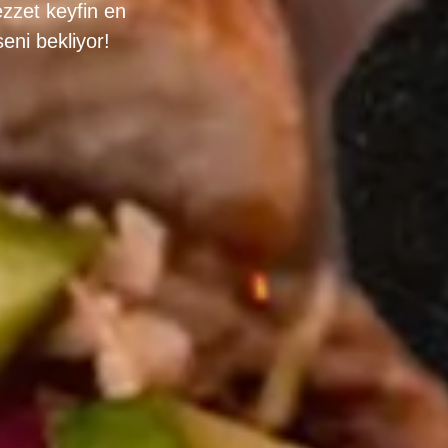
ezzet keyfin en
eni bekliyor!