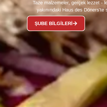
Taze malzemeler, gerçek lezzet - l
yakınındaki Haus des Döners'te s
ŞUBE BILGILERI