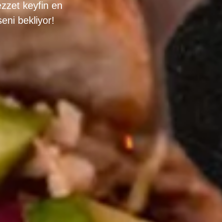
ezzet keyfin en
eni bekliyor!