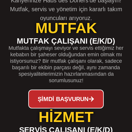
Kariyerinize Haus des Döners'de başlayın!
Mutfak, servis ve yönetim için kararlı takım
oyuncuları arıyoruz.
MUTFAK
MUTFAK ÇALIŞANI (E/K/D)
Mutfakta çalışmayı seviyor ve servis ettiğimiz her
kebabın bir şaheser olduğundan emin olmak mı
istiyorsunuz? Bir mutfak çalışanı olarak, sadece
başarılı bir ekibin parçası değil, aynı zamanda
spesiyalitelerimizin hazırlanmasından da
sorumlusunuz!
ŞIMDI BAŞVURUN
HİZMET
SERVIS ÇALIŞANI (E/K/D)