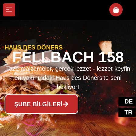
HAUS DES DÖNERS
FELLBACH 158
Taze malzemeler, gerçek lezzet - lezzet keyfin
en yakınındaki Haus des Döners'te seni
bekliyor!
ŞUBE BILGILERI