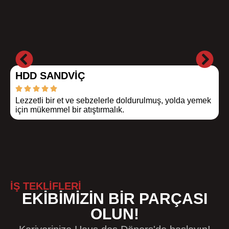
HDD SANDVIÇ
Lezzetli bir et ve sebzelerle doldurulmuş, yolda yemek
D
için mükemmel bir atıştırmalık.
e
İŞ TEKLİFLERİ
EKIBIMIZIN BIR PARÇASI
OLUN!